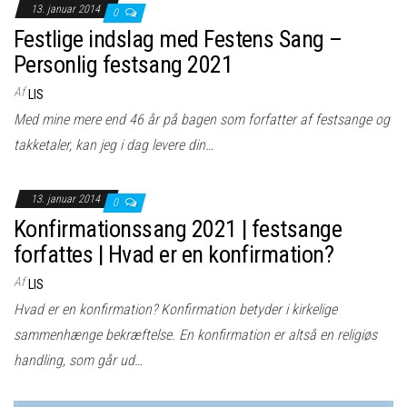
13. januar 2014
0
Festlige indslag med Festens Sang –
Personlig festsang 2021
Af
LIS
Med mine mere end 46 år på bagen som forfatter af festsange og
takketaler, kan jeg i dag levere din…
13. januar 2014
0
Konfirmationssang 2021 | festsange
forfattes | Hvad er en konfirmation?
Af
LIS
Hvad er en konfirmation? Konfirmation betyder i kirkelige
sammenhænge bekræftelse. En konfirmation er altså en religiøs
handling, som går ud…