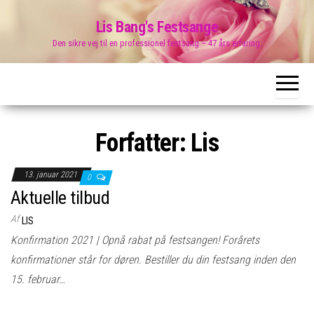
Skip
Lis Bang's Festsange
to
Den sikre vej til en professionel festsang – 47 års erfaring.
the
content
Forfatter:
Lis
13. januar 2021
0
Aktuelle tilbud
Af
LIS
Konfirmation 2021 | Opnå rabat på festsangen! Forårets
konfirmationer står for døren. Bestiller du din festsang inden den
15. februar…