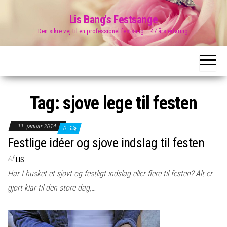
Skip
Lis Bang's Festsange
to
Den sikre vej til en professionel festsang – 47 års erfaring.
the
content
Tag:
sjove lege til festen
11. januar 2014
0
Festlige idéer og sjove indslag til festen
Af
LIS
Har I husket et sjovt og festligt indslag eller flere til festen? Alt er
gjort klar til den store dag,…