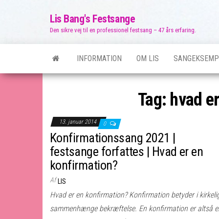
Skip
Lis Bang's Festsange
to
Den sikre vej til en professionel festsang – 47 års erfaring.
the
content
INFORMATION
OM LIS
SANGEKSEMP
Tag:
hvad er
13. januar 2014
0
Konfirmationssang 2021 |
festsange forfattes | Hvad er en
konfirmation?
Af
LIS
Hvad er en konfirmation? Konfirmation betyder i kirkeli
sammenhænge bekræftelse. En konfirmation er altså e