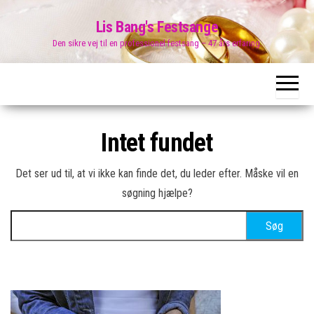
Skip
Lis Bang's Festsange
to
Den sikre vej til en professionel festsang – 47 års erfaring.
the
content
Intet fundet
Det ser ud til, at vi ikke kan finde det, du leder efter. Måske vil en
søgning hjælpe?
Søg
efter: